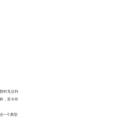
暂时无法判
析，至今尚
介绍一个典型