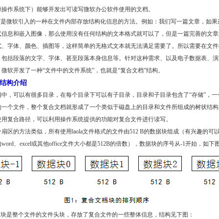
源操作系统下）能够开发出可读写微软办公软件使用的文档。
档”是微软引入的一种在文件内部存放结构化信息的方法。例如：我们写一篇文章，如果
式信息和嵌入图像，那么使用没有任何结构的文本格式就可以了，但是一篇完善的文章
式、字体、颜色、插图等，这样简单的无格式文本就无法满足需要了。所以需要在文件
，包括段落的文字、字体、甚至段落本身信息等。针对这种需求、以及电子数据表、演
微软开发了一种“文件中的文件系统”，也就是“复合文档”结构。
结构介绍
档中，可以有很多目录，在每个目录下可以有子目录，目录和子目录包含了“存储”，一
的一个文件，整个复合文档就形成了一个类似于磁盘上的目录和文件所组成的树状结构
使用复合路径，可以利用操作系统提供的功能对复合文件进行读写。
扇区的方法类似，所有使用laola文件格式的文件由512 B的数据块组成（有兴趣的可
ord、excel或其他office文件大小都是512B的倍数），数据块的序号从-1开始，如
1的块是整个文件的文件头块，存放了复合文件的一些整体信息，结构见下图：