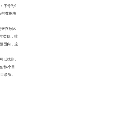
：序号为0
9的数据块
。
链来存放比
非常类似，唯
范围内，这
可以找到。
包括4个目
个目录项。