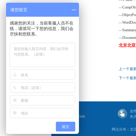
—CompO
请您留言
—Obje
—Word
感谢您的关注，当前客服人员不在
线，请填写一下您的信息，我们会
—Summar
尽快和您联系。
—Docume
北京北亚数
上一个最
下一个最
联系我们
合
4006-505-646
长
提交
网点分布：北京·