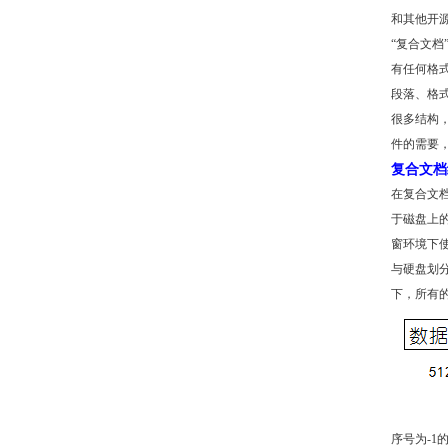
和其他开
“复合文
有任何格
段落、格
很多结构
件的需要，
复合文档
在复合文
于磁盘上
窗环境下
与硬盘划分
下，所有的w
序号为-