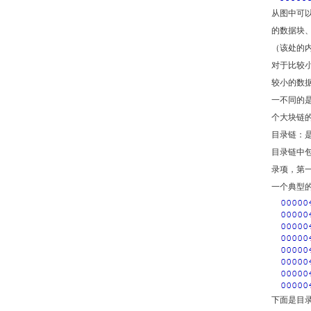
从图中可
的数据块、
（该处的内
对于比较小
较小的数据
一不同的
个大块链
目录链：
目录链中包
录项，第一
一个典型
下面是目