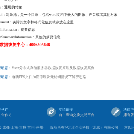
bj：通用的对象
ctPool：对象池，是一个目录，包括word文档中嵌入的图像、声音或者其他对象
Document：实际的文字和格式化信息就存放在这里
yInformation：摘要信息
ntSummaryInformation：其他的摘要信息
据恢复中心：4006505646
新动态：
Vsan分布式存储服务器数据恢复原理及数据恢复案例
新动态：
电脑EFS文件加密原理及无秘钥情况下解密思路
作伙伴
友情链接
法律声
久合作方
自主查询交换交易平台
拥有版
成都·上海·太原·常州·苏州·
版权所有@北亚企安科技（北京）有限公司
京ICP