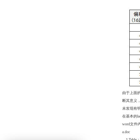
由于上面
断其意义
未发现有
在基本的l
word文
a.doc
—1 Tab