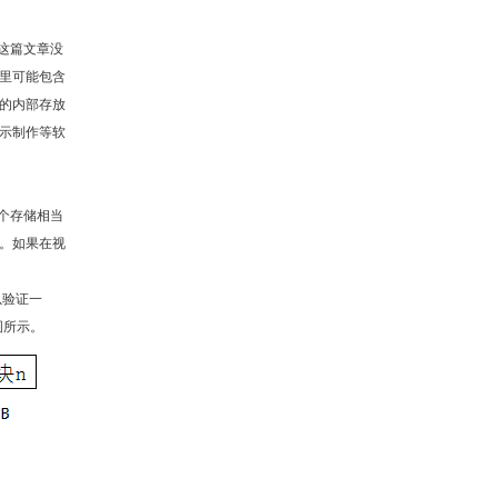
这篇文章没
里可能包含
的内部存放
示制作等软
个存储相当
。如果在视
以验证一
下图所示。