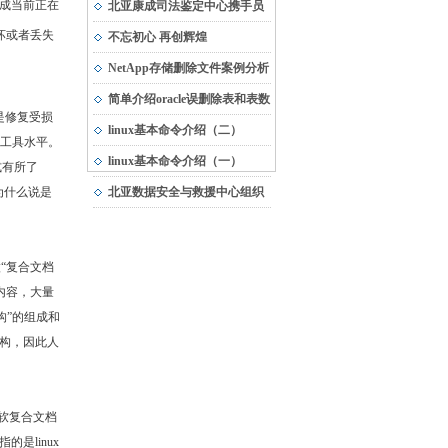
成当前正在
市“专精特新”中小企业
北亚康成司法鉴定中心携手员
破坏或者丢失
工，与受灾地区共渡难关
不忘初心 再创辉煌
NetApp存储删除文件案例分析
简单介绍oracle误删除表和表数
是修复受损
据的恢复方法
linux基本命令介绍（二）
复工具水平。
linux基本命令介绍（一）
式有所了
为什么说是
北亚数据安全与救援中心组织
团队建设活动
“复合文档
关内容，大量
构”的组成和
构，因此人
软复合文档
是linux