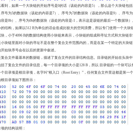
以看到，如果一个大块链的开始序号是0的话（该处的内容是5），那么这个大块链包括
序号为5的数据块（该处的内容是7）、序号为7的数据块（该处的内容是9）、序号为
容是0b）、序号为0b的数据块（该处的内容是-1，表示这是该链的最后一个数据块）
的结构，如果以512 B为单位的话会造成比较大的空间浪费，所以专门使用一个大块
块，小于4096 B的数据结构使用小块链来表示，小块链的组成和寻址方式和大块链
是小块链里面对小块的寻址不是在整个复合文件范围内的，而是在某一个特定的大块链
的开始块序号会在以后的更新中叙述。
是复合文件最基本的数据链，描述了复合文件的目录结构信息。目录链的开始在头块中
括了复合文件的目录信息，每一个目录项的大小是128 B，所以 目录链的一个块可以
个目录项是根目录项，名字叫“根入口（Root Entry）”，任何复合文件里这都是第一
的根目录项如下图所示：
录项的结构说明：