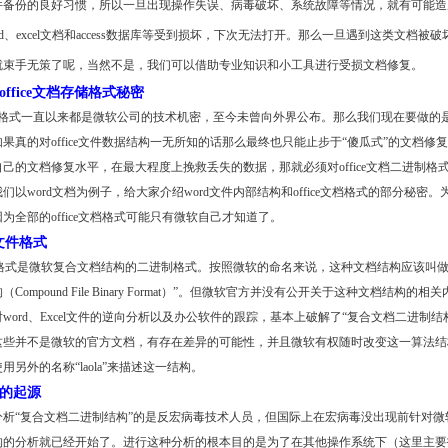
件备份的良好习惯，所以一旦出现操作失误、病毒破坏、系统故障等情况，就有可能造
rd、excel文档和access数据库等受到损坏，下次无法打开。那么一旦遇到这类文档被
就束手无策了呢，当然不是，我们可以借助专业知识和小工具进行受损文档修复。
ffice文档存储格式秘密
e文档格式一直以来都是微软公司的技术机密，至今未曾向外界公布。那么我们现在要做的
果真的对office文件数据结构一无所知的话那么最终也只能止步于“傻瓜式”的文档修
己的文档修复水平，在最大程度上挽救丢失的数据，那就必须对office文档二进制格
们以word文档为例子，给大家介绍word文件内部结构和office文档格式的部分秘密。
为全部的office文档格式可能只有微软自己才知道了。
的文件格式
文件格式是微软复合文档结构的二进制格式。按照微软的命名来说，这种文档结构应该叫做
Compound File Binary Format）”。但微软官方并没有公开关于这种文档结构的相
word、Excel文件的逆向分析以及办公软件的跟踪，基本上破解了“复合文档二进制结
这些并不是微软的官方文档，有存在差异的可能性，并且微软有权随时改变这一算法结
用另外的名称“laola”来描述这一结构。
的起源
分析“复合文档二进制结构”的是反宏病毒技术人员，但国际上在宏病毒没出现前针对微
的分析就已经开始了。进行这种分析的根本目的是为了在其他操作系统下（这里主要指的