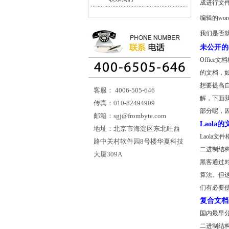
成进行文
编辑的wo
我们是否
未公开的o
Offic
的文档，如
想要提高自
客服： 4006-505-646
解，下面我
传真：010-82494909
部分呢，因
邮箱：sgj@frombyte.com
Laola
地址：北京市海淀区东北旺西
Laola
路中关村软件园8号楼华夏科技
二进制结构（
大厦309A
黑客通过对
算法。但
们有必要使
复合文档
国内最早
二进制结构