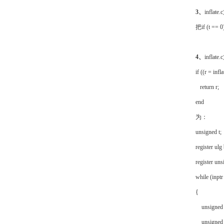
3、
inflat
把if (t =
4、
inflat
if ((r = inf
return r;
end
为：
unsigned t
register ul
register uns
while (inptr
{
unsigned in
unsigned i