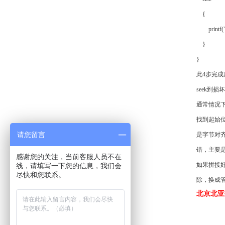
{
printf("
}
}
此4步完成
seek到损
通常情况下，输
找到起始位
请您留言
是字节对
错，主要
感谢您的关注，当前客服人员不在
如果拼接好
线，请填写一下您的信息，我们会
尽快和您联系。
除，换成
北京北亚数