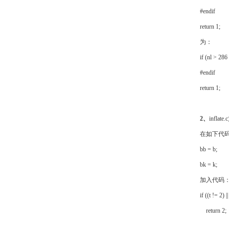
#endif
return 1;
为：
if (nl > 286 
#endif
return 1;
2、
inflat
在如下代
bb = b;
bk = k;
加入代码
if ((t != 2) |
return 2;