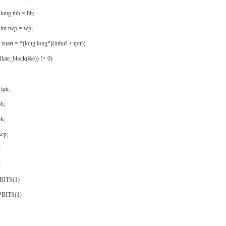
ong tbb = bb;
nt twp = wp;
start = *(long long*)(inbuf + tptr);
flate_block(&e)) != 0)
ptr;
b;
k;
p;
;
;
TS(1)
TS(1)