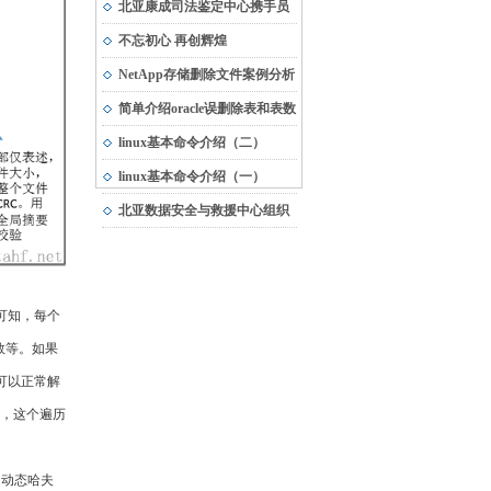
市“专精特新”中小企业
北亚康成司法鉴定中心携手员
工，与受灾地区共渡难关
不忘初心 再创辉煌
NetApp存储删除文件案例分析
简单介绍oracle误删除表和表数
据的恢复方法
linux基本命令介绍（二）
linux基本命令介绍（一）
北亚数据安全与救援中心组织
团队建设活动
可知，每个
数等。如果
可以正常解
算，这个遍历
是动态哈夫