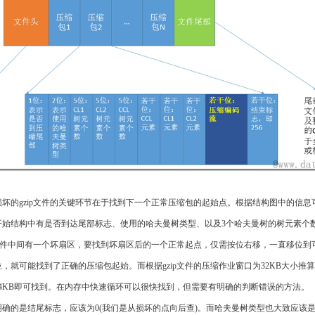
坏的gzip文件的关键环节在于找到下一个正常压缩包的起始点。根据结构图中的信息
开始结构中有是否到达尾部标志、使用的哈夫曼树类型、以及3个哈夫曼树的树元素个
p文件中间有一个坏扇区，要找到坏扇区后的一个正常起点，仅需按位右移，一直移位到
，就可能找到了正确的压缩包起始。而根据gzip文件的压缩作业窗口为32KB大小推
64KB即可找到。在内存中快速循环可以很快找到，但需要有明确的判断错误的方法。
明确的是结尾标志，应该为0(我们是从损坏的点向后查)。而哈夫曼树类型也大致应该