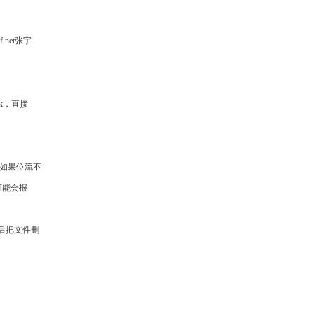
f.net张宇
k，直接
(如果位流不
可能会报
然后把文件删