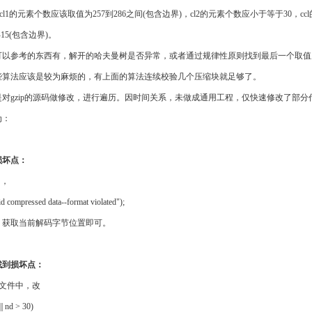
)，cl1的元素个数应该取值为257到286之间(包含边界)，cl2的元素个数应小于等于30，c
15(包含边界)。
可以参考的东西有，解开的哈夫曼树是否异常，或者通过规律性原则找到最后一个取值为
些算法应该是较为麻烦的，有上面的算法连续校验几个压缩块就足够了。
对gzip的源码做修改，进行遍历。因时间关系，未做成通用工程，仅快速修改了部分
为：
损坏点：
中，
id compressed data--format violated");
，获取当前解码字节位置即可。
找到损坏点：
te.c文件中，改
|| nd > 30)