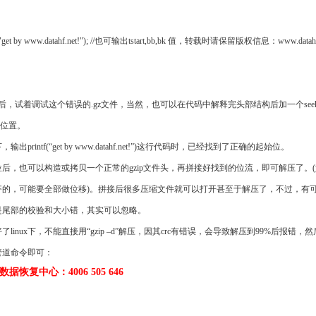
get by www.datahf.net!"); //也可输出tstart,bb,bk 值，转载时请保留版权信息：www.datah
后，试着调试这个错误的.gz文件，当然，也可以在代码中解释完头部结构后加一个see
坏位置。
出printf(“get by www.datahf.net!”)这行代码时，已经找到了正确的起始位。
后，也可以构造或拷贝一个正常的gzip文件头，再拼接好找到的位流，即可解压了。
齐的，可能要全部做位移)。拼接后很多压缩文件就可以打开甚至于解压了，不过，有
是尾部的校验和大小错，其实可以忽略。
了linux下，不能直接用“gzip –d”解压，因其crc有错误，会导致解压到99%后报错，
管道命令即可：
据恢复中心：4006 505 646