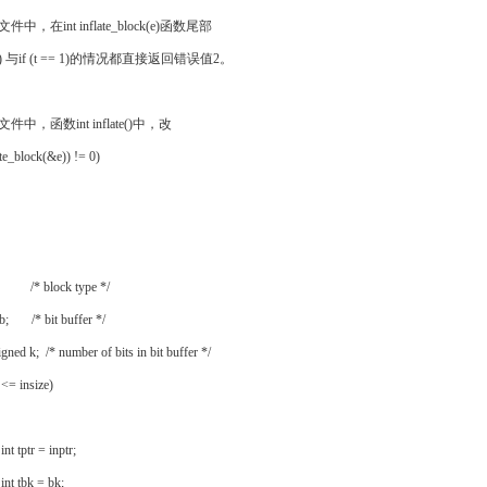
e.c文件中，在int inflate_block(e)函数尾部
= 0) 与if (t == 1)的情况都直接返回错误值2。
e.c文件中，函数int inflate()中，改
late_block(&e)) != 0)
; /* block type */
g b; /* bit buffer */
igned k; /* number of bits in bit buffer */
 <= insize)
t tptr = inptr;
nt tbk = bk;