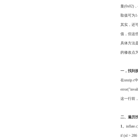
曼(0x02
取值可为1-
其实，还
值，但这
具体方法是
的修改点
一，找到
在unzip.c
error("inval
这一行前
二、遍历
1、
infla
if (nl > 286 