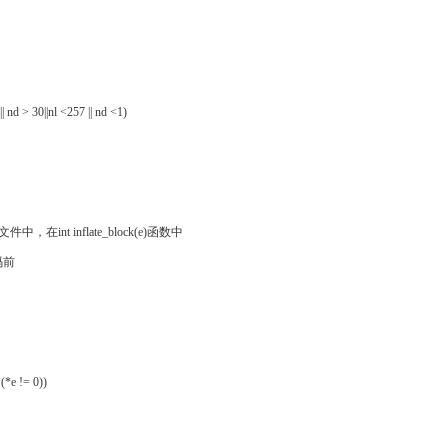
|| nd > 30||nl <257 || nd <1)
e.c文件中，在int inflate_block(e)函数中
码前
：
| (*e != 0))