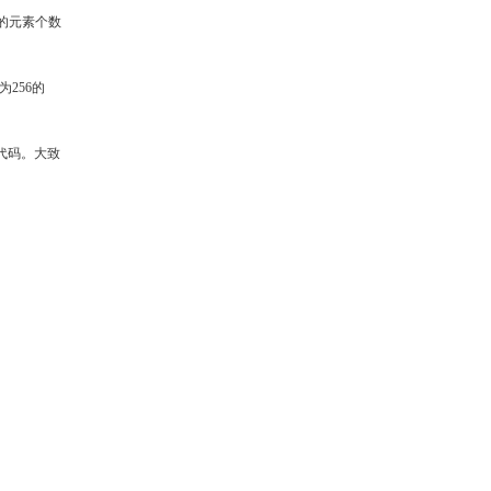
cl的元素个数
256的
代码。大致