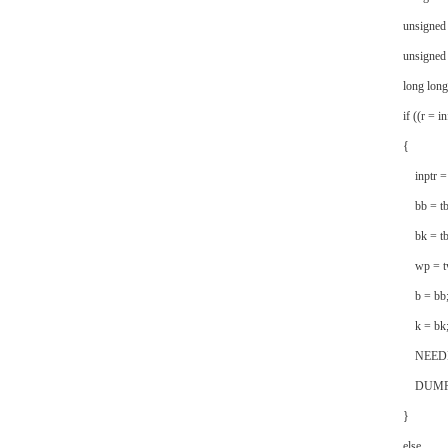
unsigned l
unsigned i
long long t
if ((r = in
{
inptr = t
bb = tb
bk = tb
wp = tw
b = bb
k = bk
NEEDBI
DUMPBI
}
else