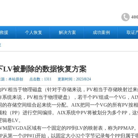
40
救援
个人恢复
解决方案
成功案例
取证
复
X下LV被删除的数据恢复方案
来源：本站原创
点击数：1311
更新时间：2023/8/24
中的PV相当于物理磁盘（针对于存储来说，PV相当于存储映射过
作系统来说，PV相当于物理硬盘），若干个PV组成一个VG，AI
同的存储空间组合起来统一分配。AIX把同一个VG的所有PV按
粒（PP）进行空间编排。AIX系统中PV将被划分为多个PP，这
逻辑卷LV。
LVM层VGDA区域有一个固定的PP到LV的映射表，称为PPMAP
P从第一个(PP#1)开始，以固定大小32个字节记录每个PP归属于