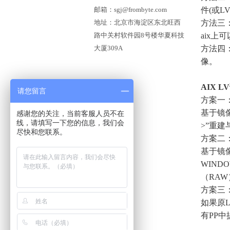
邮箱：sgj@frombyte.com
件(或L
地址：北京市海淀区东北旺西
方法三：
路中关村软件园8号楼华夏科技
aix上
大厦309A
方法四：
像。
AIX 
请您留言
方案一
基于镜像
感谢您的关注，当前客服人员不在
线，请填写一下您的信息，我们会
>”重
尽快和您联系。
方案二
基于镜
WIND
（RA
方案三
如果原L
有PP中