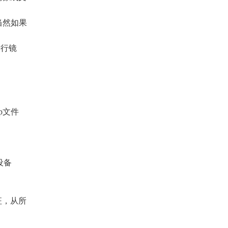
。当然如果
进行镜
p文件
的
设备
征，从所