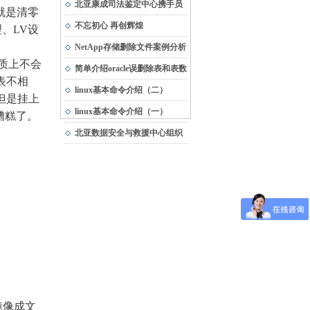
市“专精特新”中小企业
北亚康成司法鉴定中心携手员
就是清零
工，与受灾地区共渡难关
不忘初心 再创辉煌
、LV设
NetApp存储删除文件案例分析
本质上不会
简单介绍oracle误删除表和表数
表不相
据的恢复方法
linux基本命令介绍（二）
但是挂上
linux基本命令介绍（一）
糟糕了。
北亚数据安全与救援中心组织
团队建设活动
镜像成文