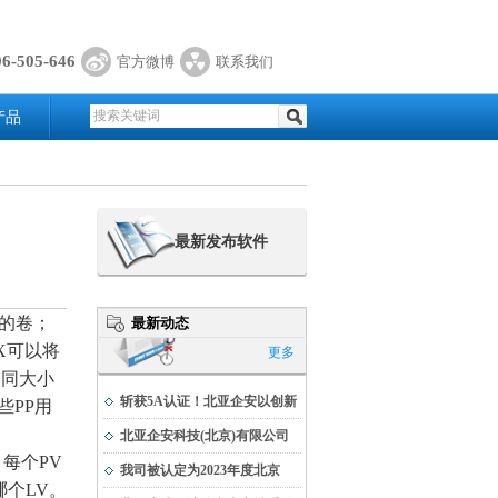
06-505-646
官方微博
联系我们
产品
最新发布软件
来的卷；
最新动态
X可以将
更多
相同大小
斩获5A认证！北亚企安以创新
些PP用
实力书写科技发展新篇
北亚企安科技(北京)有限公司
。每个PV
荣获公安部科学技术奖
我司被认定为2023年度北京
哪个LV。