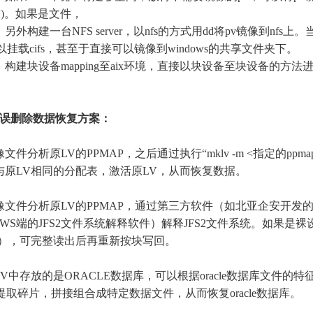
V)。如果是文件，
另外构建一台NFS server，以nfs的方式用dd将pv镜像到nfs上
可以挂载cifs，甚至于直接可以镜像到windows的共享文件夹下。
构建块设备mapping至aix环境，直接以块设备至块设备的方法
LV误删除数据恢复方案：
：
文件分析原LV的PPMAP，之后通过执行“mklv -m <指定的ppma
建与原LV相同的分配表，激活原LV，从而恢复数据。
：
像文件分析原LV的PPMAP，通过第三方软件（如北亚企安开发
OWS端的JFS2文件系统解释软件）解释JFS2文件系统。如果是裸
W），可完整读出后再重新按块写回。
：
V中存放的是ORACLE数据库，可以根据oracle数据库文件的特
提取碎片，拼接组合成特定数据文件，从而恢复oracle数据库。