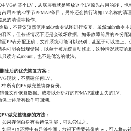
IX中VG的某个LV，从底层看就是释放这个LV原先占用的PP，也
占用PP的32字节PPMAP条目，另外还会执行诸如LV名称的清理
信息的清理等操作。
除后，不建议贸然使用mklv命令试图进行恢复。虽然mklv命令
p内容区，但有些情况下还是会破坏数据。如果故障前后的PP分配
前面PP表分配正确，文件系统可能可以识别，甚至于可以挂上。
结构可能会出现错误，以至于被系统自动修正，这种情况就变的
只读方式mount，也不是优选的做法。
LV删除后的优先恢复方案：
持VG现状，不新建任何LV。
VG中所有的PV做完整镜像备份。
于镜像文件恢复数据。或者以分析好的PPMAP重建丢失的LV。
确保上述所有操作可回溯。
的PV做完整镜像的方法：
：如果存储自身有卷镜像功能，可以尝试之。
：如果AIX环境中有足够空间，放得下需要镜像的pv，可以将pv